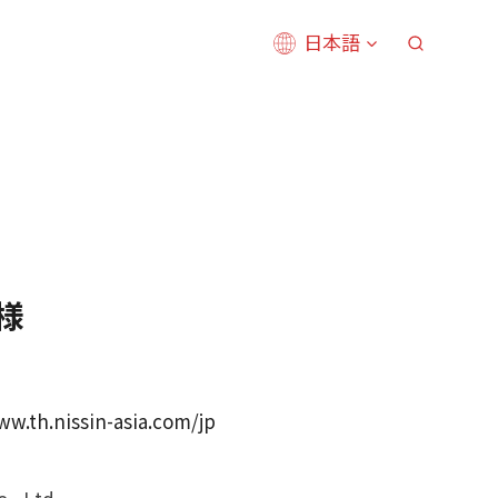
日本語
s様
ww.th.nissin-asia.com/jp