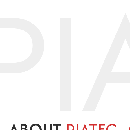
PI
ABOUT
PIATEC