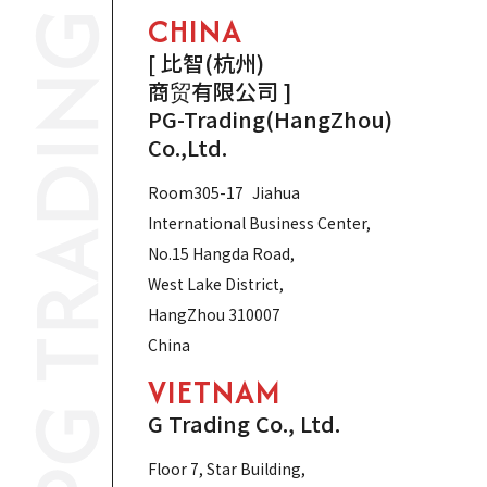
CHINA
[ 比智(杭州)
商贸有限公司 ]
PG-Trading(HangZhou)
Co.,Ltd.
Room305-17 Jiahua
International Business Center,
No.15 Hangda Road,
West Lake District,
HangZhou 310007
China
VIETNAM
G Trading Co., Ltd.
Floor 7, Star Building,